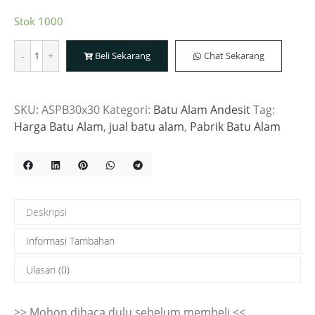
Stok 1000
Kuantitas
Beli Sekarang
Chat Sekarang
Andesit
Stone
Polos
SKU:
ASPB30x30
Kategori:
Batu Alam Andesit
Tag:
Bakar
Harga Batu Alam
,
jual batu alam
,
Pabrik Batu Alam
Uk
30x30
Tebal
Standar
1,3
Deskripsi
cm
Informasi Tambahan
Ulasan (0)
>> Mohon dibaca dulu sebelum membeli <<