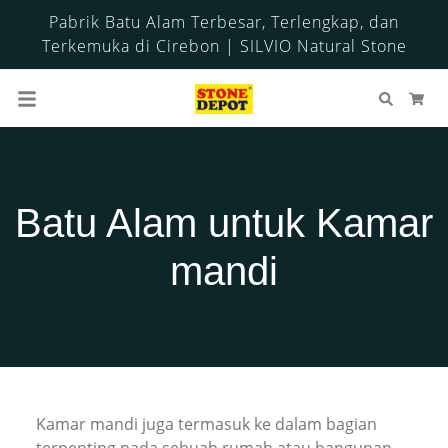
Pabrik Batu Alam Terbesar, Terlengkap, dan
Terkemuka di Cirebon | SILVIO Natural Stone
Cari
Ker
Batu Alam untuk Kamar
mandi
Kamar mandi juga termasuk ke dalam bagian